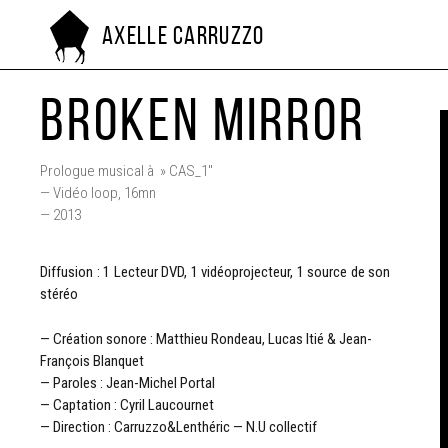
Axelle Carruzzo
BROKEN MIRROR
Prologue musical à » CAS_1″
— Vidéo loop, 16mn
— 2013
Diffusion : 1 Lecteur DVD, 1 vidéoprojecteur, 1 source de son
stéréo
— Création sonore : Matthieu Rondeau, Lucas Itié & Jean-
François Blanquet
— Paroles : Jean-Michel Portal
— Captation : Cyril Laucournet
— Direction : Carruzzo&Lenthéric — N.U collectif