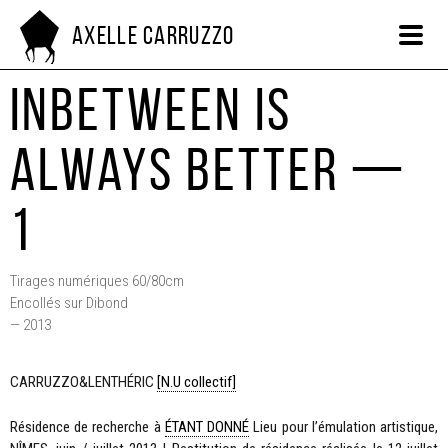
Axelle Carruzzo
Inbetween is
always better —
1
Tirages numériques 60/80cm
Encollés sur Dibond
— 2013
CARRUZZO&LENTHÉRIC
[N.U collectif]
Résidence de recherche à
ÉTANT DONNÉ
Lieu pour l’émulation artistique,