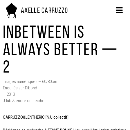
Axelle Carruzzo
Inbetween is
always better —
2
Tirages numériques — 60/80cm
Encollés sur Dibond
— 2013
J-lub & encre de seiche
CARRUZZO&LENTHÉRIC
[N.U collectif]